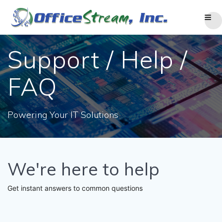
Skip
to
content
Support / Help /
FAQ
Powering Your IT Solutions
We're here to help
Get instant answers to common questions